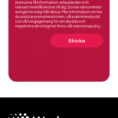
ska kunna få information, erbjudanden och
relevant innehåll skickat till dig. Du kan närsomhelst
avregistrera dig från dessa. Mer information om hur
du avslutar prenumerationen, våra sekretesskydd
och vårt engagemang för att skydda och
respektera din integritet finns i vår
sekretesspolicy.