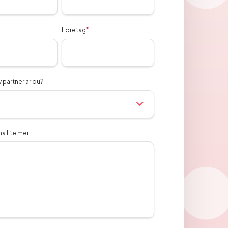
Företag
*
v partner är du?
a lite mer!