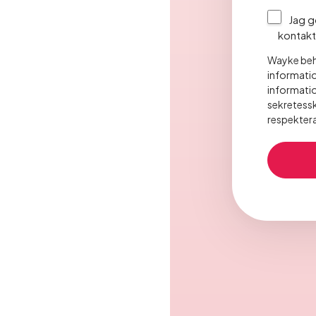
Jag g
kontakt
Wayke behö
information
informatio
sekretess
respektera 