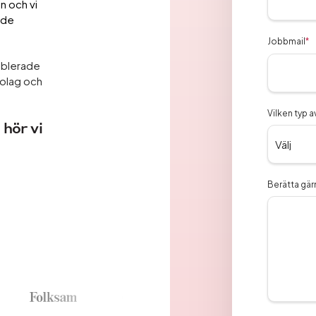
n och vi
åde
Jobbmail
*
ablerade
bolag och
Vilken typ a
 hör vi
Berätta gärn