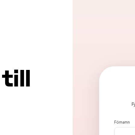
till
F
Förnamn